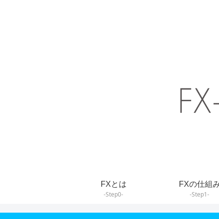
FXとは
FXの仕組
-Step0-
-Step1-