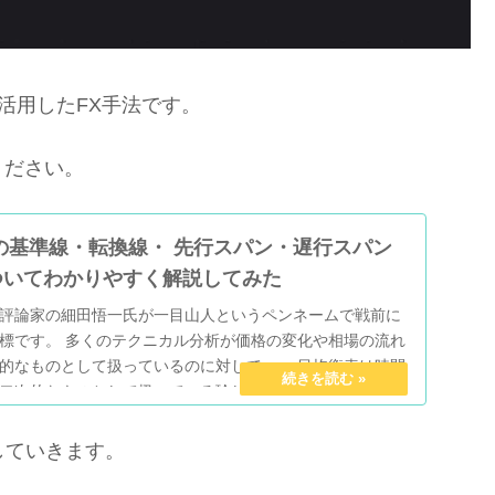
を2つ活用したFX手法です。
ください。
の基準線・転換線・ 先行スパン・遅行スパン
ついてわかりやすく解説してみた
評論家の細田悟一氏が一目山人というペンネームで戦前に
標です。 多くのテクニカル分析が価格の変化や相場の流れ
的なものとして扱っているのに対して、 一目均衡表は時間
二次的なものとして扱っている珍しいテクニカル指標で
目均衡表の基準線・転換線・ 先行スパン・遅行スパンや雲の
やすく解説してみました。
解説していきます。