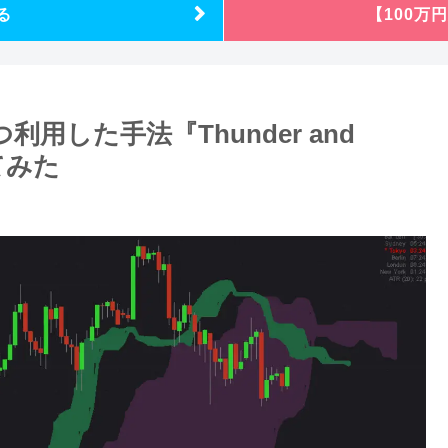
る
【100万
用した手法『Thunder and
てみた