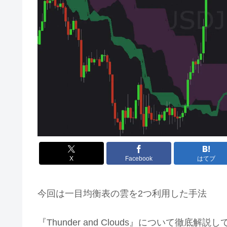
X
Facebook
はてブ
今回は一目均衡表の雲を2つ利用した手法
『Thunder and Clouds』について徹底解