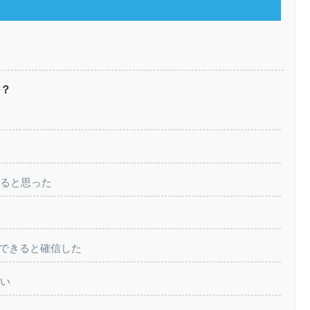
か？
いると思った
を解決できると確信した
ない