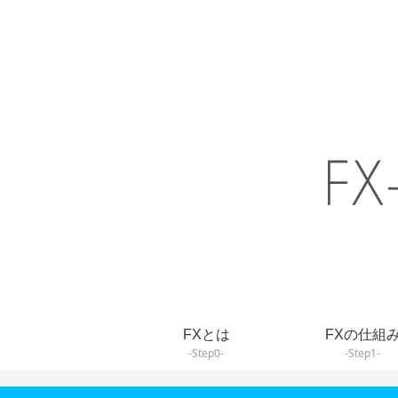
FXとは
FXの仕組
-Step0-
-Step1-