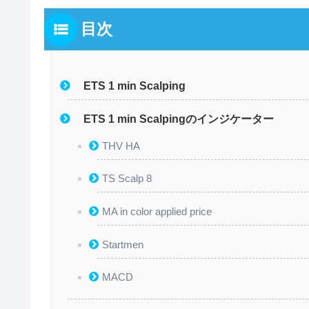
目次
ETS 1 min Scalping
ETS 1 min Scalpingのインジケーター
THV HA
TS Scalp 8
MA in color applied price
Startmen
MACD