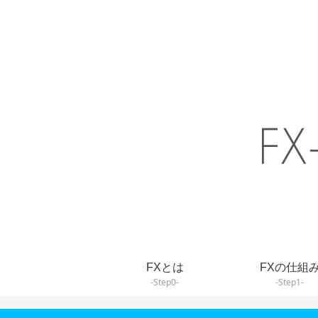
FXとは
FXの仕組
-Step0-
-Step1-