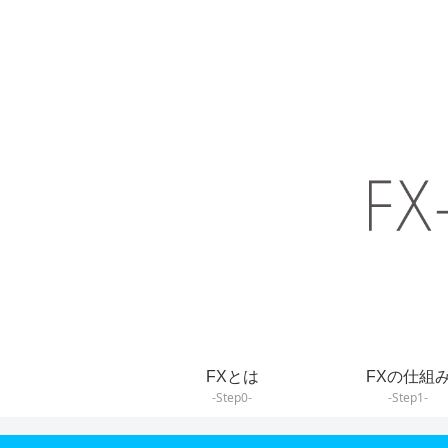
FXとは
FXの仕組
-Step0-
-Step1-