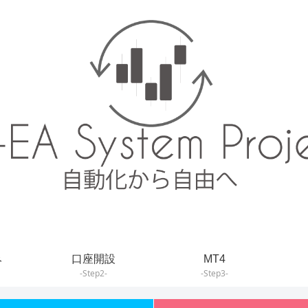
み
口座開設
MT4
-Step2-
-Step3-