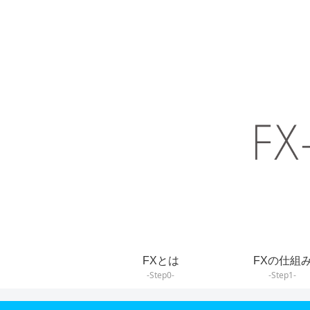
FXとは
FXの仕組
-Step0-
-Step1-