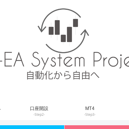
み
口座開設
MT4
-Step2-
-Step3-