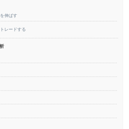
益を伸ばす
でトレードする
析