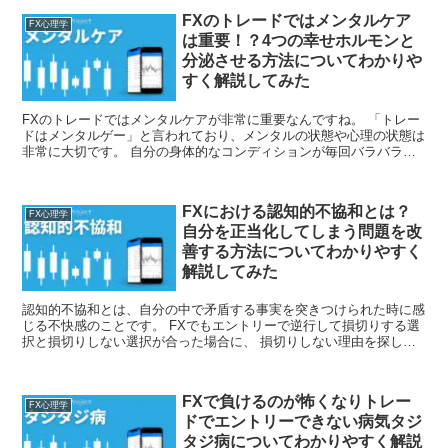
み方や勉強するための本など徹底解説してみました。
FXのトレードではメンタルケア
FX心理学
は重要！？4つの幸せホルモンと
分泌させる方法についてわかりや
すく解説してみた
FXのトレードではメンタルケアが非常に重要なんですね。 「トレー
ドはメンタルゲー」と言われており、メンタルの状態や心理の状態は
非常に大切です。 自分の身体的なコンディションが毎回バラバラで
は、良いパフォーマンスができません。 今回は、FXのトレードでは
メンタルケアは重要！？4つの幸せホルモンと分泌させる方法につい
てわかりやすく解説してみました。
FXにおける認知的不協和とは？
FX心理学
自分を正当化してしまう問題を改
善する方法についてわかりやすく
解説してみた
認知的不協和とは、自分の中で矛盾する事実を突きつけられた時に感
じる不快感のことです。 FXでもエントリーで逆行して損切りする選
択と損切りしない選択が合った場合に、 損切りしない理由を探し自
分の間違った行動を正当化してしまいます。これが認知的不協和で
す。 今回は、FXにおける認知的不協和とは？自分を正当化してしま
う問題を改善する方法についてわかりやすく解説してみました。
FXで負けるのが怖くなりトレー
FX心理学
ドでエントリーできない病気タジ
タジ病についてわかりやすく解説