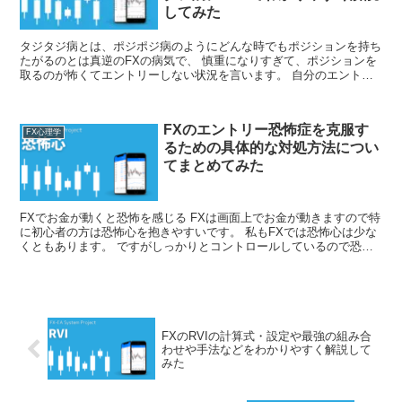
してみた
タジタジ病とは、ポジポジ病のようにどんな時でもポジションを持ち
たがるのとは真逆のFXの病気で、 慎重になりすぎて、ポジションを
取るのが怖くてエントリーしない状況を言います。 自分のエントリ
ーに自信が無くなったり、損をするのが怖くなるとなりやすいです。
今回はFXで負けるのが怖くなりトレードでエントリーできない病気
タジタジ病についてわかりやすく解説してみました。
FXのエントリー恐怖症を克服す
FX心理学
るための具体的な対処方法につい
てまとめてみた
FXでお金が動くと恐怖を感じる FXは画面上でお金が動きますので特
に初心者の方は恐怖心を抱きやすいです。 私もFXでは恐怖心は少な
くともあります。 ですがしっかりとコントロールしているので恐怖
心に屈しないです。 今回はFXでトレードするとき...
FXのRVIの計算式・設定や最強の組み合
わせや手法などをわかりやすく解説して
みた