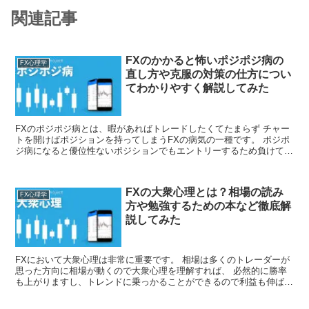
関連記事
FXのかかると怖いポジポジ病の
FX心理学
直し方や克服の対策の仕方につい
てわかりやすく解説してみた
FXのポジポジ病とは、暇があればトレードしたくてたまらず チャー
トを開けばポジションを持ってしまうFXの病気の一種です。 ポジポ
ジ病になると優位性ないポジションでもエントリーするため負けてし
まうリスクが高くなります。 今回は、FXのかかると怖いポジポジ病
の直し方や克服の対策の仕方についてわかりやすく解説してみまし
た。
FXの大衆心理とは？相場の読み
FX心理学
方や勉強するための本など徹底解
説してみた
FXにおいて大衆心理は非常に重要です。 相場は多くのトレーダーが
思った方向に相場が動くので大衆心理を理解すれば、 必然的に勝率
も上がりますし、トレンドに乗っかることができるので利益も伸ばす
ことができます。 つまり、FXで安定して多くの利益を稼ぐのであれ
ば大衆心理が重要になります。 今回はFXの大衆心理とは？相場の読