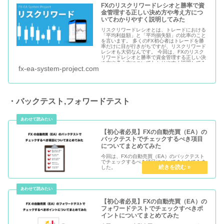
FXのリスクリワードレシオと勝率で資
金管理する正しい決め方や考え方につ
いてわかりやすく説明してみた
リスクリワードレシオとは、トレードにおける
「平均利益額」と「平均損失額」の比率のこと
を言います。 多くのFX初心者はトレードを勝
率だけに目が行きがちですが、リスクリワード
レシオも大切なんです。 今回は、FXのリスク
リワードレシオと勝率で資金管理する正しい決
め方や考え方についてわかりやすく説明してみ
fx-ea-system-project.com
ました。
・バックテスト,フォワードテスト
【初心者必見】FXの自動売買（EA）の
バックテストでチェックするべき項目
についてまとめてみた
今回は、FXの自動売買（EA）のバックテスト
でチェックするべき項目についてまとめてみま
した。
【初心者必見】FXの自動売買（EA）の
フォワードテストでチェックすべきポ
イントについてまとめてみた