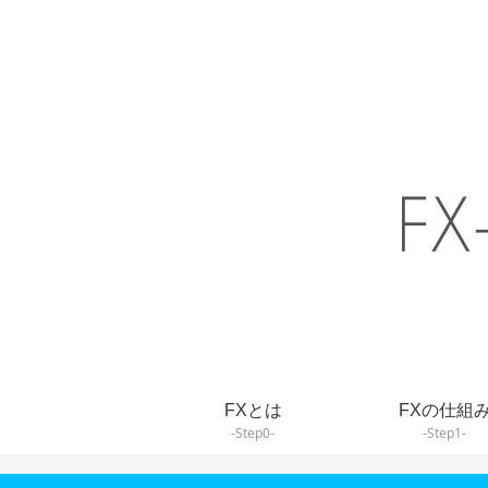
FXとは
FXの仕組
-Step0-
-Step1-