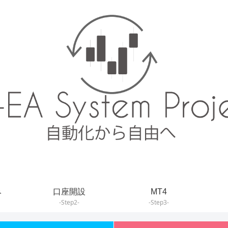
み
口座開設
MT4
-Step2-
-Step3-