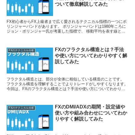
ついて徹底解説してみた
FX初心者からFX上級者まで広く愛されるテクニカル指標の一つにボ
リンジャーバンドがあります。 ボリンジャーバンドは1980年ころに
ジョン・ボリンジャー氏が考案した指標で、 移動平均を表す線と、
その上下に値動きの幅を示す線を加えた指標のことを言います。 価
格の大半がこの帯(バンド)の中に収まるという統計学を応用したテク
ニカル指標の一つです。 今回は、FXのボリンジャーバンドの設定や
FXのフラクタル構造とは？手法
計算式や使い方や組み合わせについて徹底解説してみました。
FXのテクニカル分析
や使い方についてわかりやすく解
説してみた
フラクタル構造とは、部分が全体に相似している構造のことです。
フラクタル構造を理解することでよりトレードがしやすくなります。
今回は、FXのフラクタル構造とは？手法や使い方についてわかりや
すく解説してみました。
FXのDMI/ADXの期間・設定値や
FXのテクニカル分析
使い方や組み合わせについてわか
りやすく解説してみた