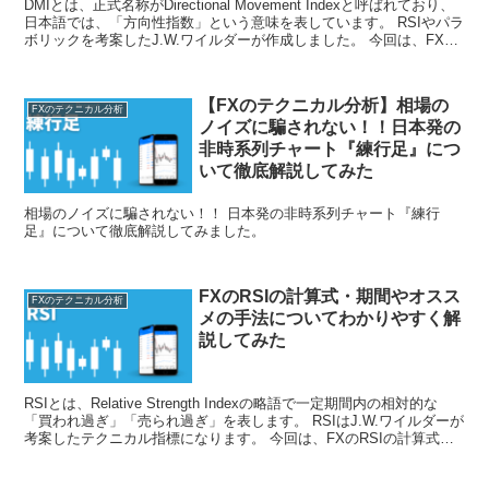
DMIとは、正式名称がDirectional Movement Indexと呼ばれており、
日本語では、「方向性指数」という意味を表しています。 RSIやパラ
ボリックを考案したJ.W.ワイルダーが作成しました。 今回は、FXの
DMI/ADXの期間・設定値や使い方や組み合わせについてわかりやす
く解説してみました。
【FXのテクニカル分析】相場の
FXのテクニカル分析
ノイズに騙されない！！日本発の
非時系列チャート『練行足』につ
いて徹底解説してみた
相場のノイズに騙されない！！ 日本発の非時系列チャート『練行
足』について徹底解説してみました。
FXのRSIの計算式・期間やオスス
FXのテクニカル分析
メの手法についてわかりやすく解
説してみた
RSIとは、Relative Strength Indexの略語で一定期間内の相対的な
「買われ過ぎ」「売られ過ぎ」を表します。 RSIはJ.W.ワイルダーが
考案したテクニカル指標になります。 今回は、FXのRSIの計算式・
期間やオススメの手法についてわかりやすく解説してみました。