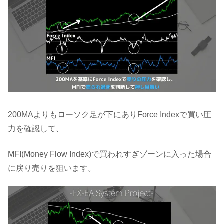
200MAよりもローソク足が下にありForce Indexで買い圧
力を確認して、
MFI(Money Flow Index)で買われすぎゾーンに入った場合
に戻り売りを狙います。