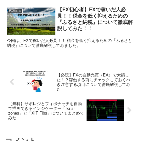
【FX初心者】FXで稼いだ人必
FX初心者
見！！税金を低く抑えるための
『ふるさと納税』について徹底解
説してみた！！
今回は、FXで稼いだ人必見！！ 税金を低く抑えるための『ふるさと
納税』について徹底解説してみました。
【必読】FXの自動売買（EA）で大損し
た！？稼働する前にチェックしておくべ
き注意する項目について徹底解説してみ
た
【無料】サポレジとフィボナッチを自動
で描画できるインジケーター「fxr sr
zones」と「XIT Fibs」についてまとめて
みた
コメント