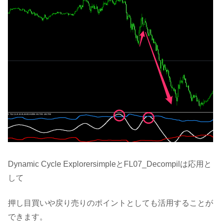
Dynamic Cycle ExplorersimpleとFL07_Decompilは応用と
して
押し目買いや戻り売りのポイントとしても活用することが
できます。