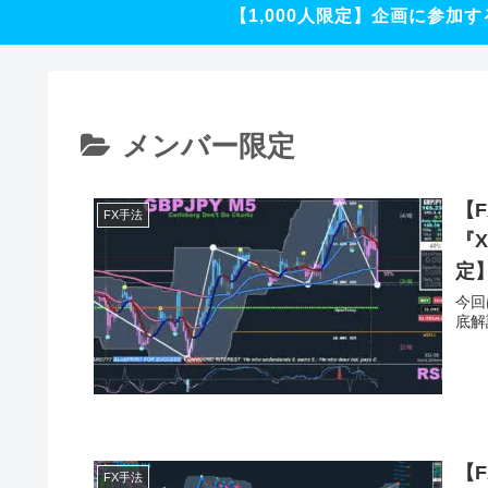
【1,000人限定】企画に参加す
メンバー限定
【
FX手法
『
定
今回
底解
【F
FX手法