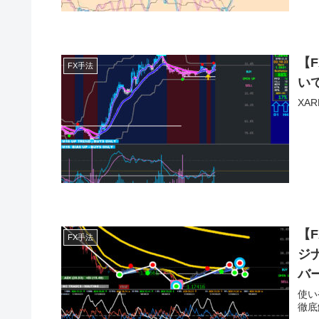
【
FX手法
い
XA
【
FX手法
ジ
バ
使い
徹底