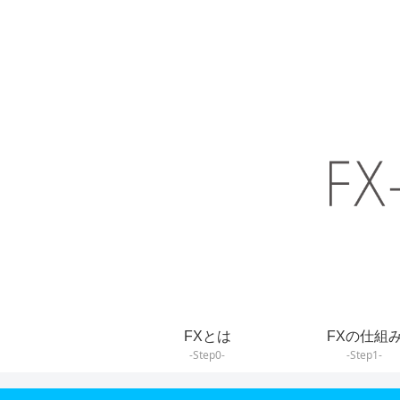
FXとは
FXの仕組
-Step0-
-Step1-