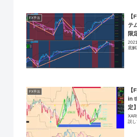
【
FX手法
テ
限
20
底解
【F
FX手法
in
定
XA
説し