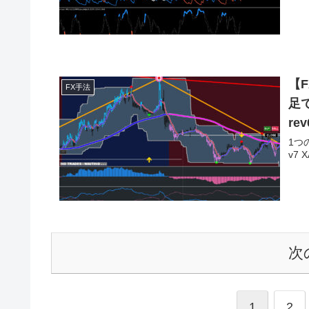
【
FX手法
足で
r
1つ
v7
次
1
2