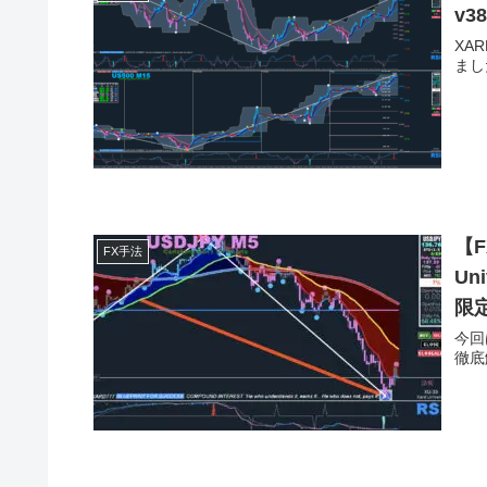
v
XA
まし
【F
FX手法
Un
限
今回
徹底