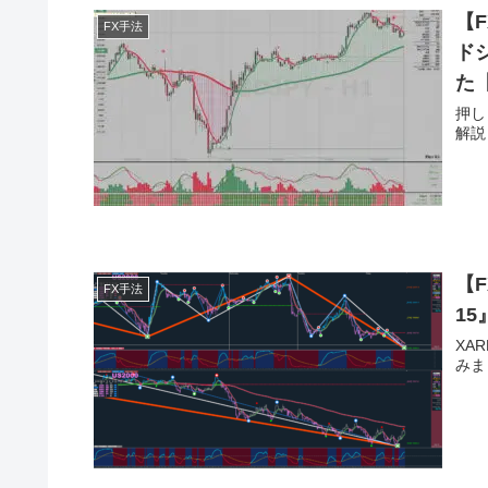
【
FX手法
ドシ
た
押し
解説
【F
FX手法
1
XA
みま