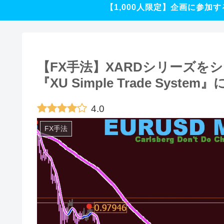
【1,000人限定】企画に参加す
【FX手法】XARDシリーズを
『XU Simple Trade Sys
4.0
FX手法