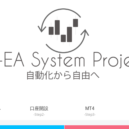
み
口座開設
MT4
-Step2-
-Step3-