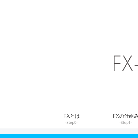
FXとは
FXの仕組
-Step0-
-Step1-