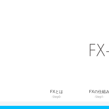
FXとは
FXの仕組
-Step0-
-Step1-