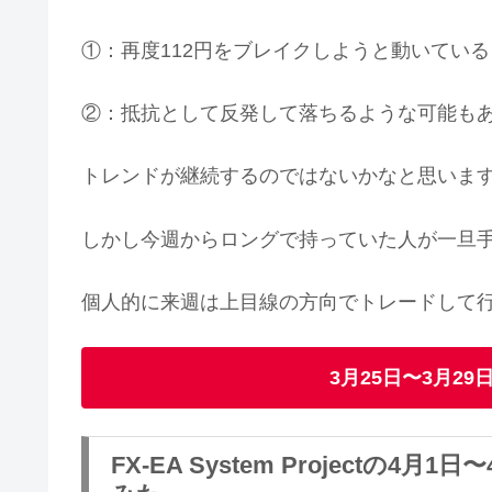
①：再度112円をブレイクしようと動いてい
②：抵抗として反発して落ちるような可能も
トレンドが継続するのではないかなと思いま
しかし今週からロングで持っていた人が一旦
個人的に来週は上目線の方向でトレードして
3月25日〜3月2
FX-EA System Project