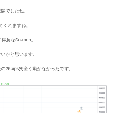
展開でしたね。
してくれますね。
意なSo-men。
ないかと思います。
25pips笑全く動かなかったです。