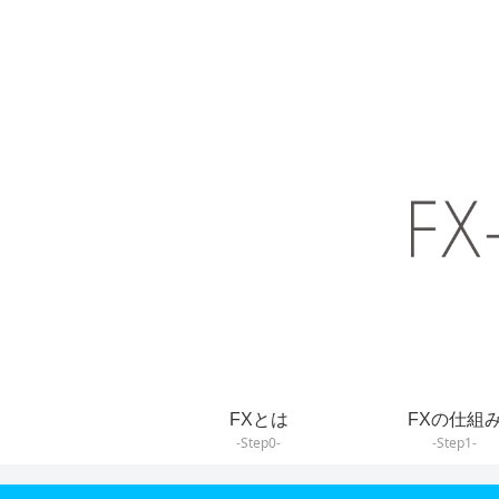
FXとは
FXの仕組
-Step0-
-Step1-