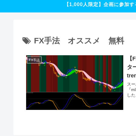
【1,000人限定】企画に参加す
FX手法 オススメ 無料
【
FX手法
ター
tr
スー
『ml
した