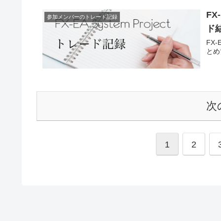
FX
参加メンバーのトレード記録
ド
FX
とめ
次
1
2