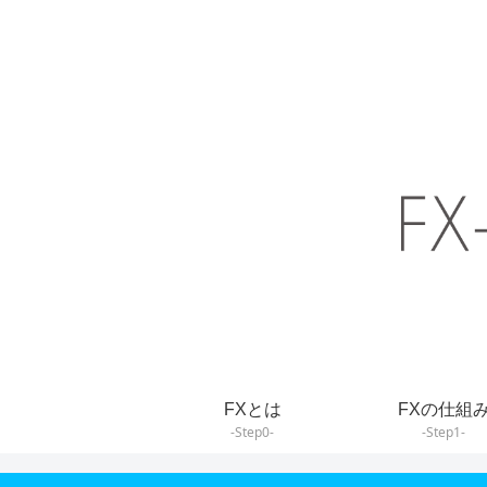
FXとは
FXの仕組
-Step0-
-Step1-