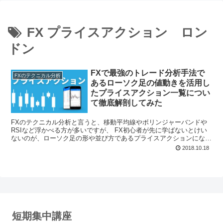
FX プライスアクション ロン
ドン
FXで最強のトレード分析手法で
FXのテクニカル分析
あるローソク足の値動きを活用し
たプライスアクション一覧につい
て徹底解剖してみた
FXのテクニカル分析と言うと、移動平均線やボリンジャーバンドや
RSIなど浮かべる方が多いですが、 FX初心者が先に学ばないとけい
ないのが、ローソク足の形や並び方であるプライスアクションになり
ます。 今回は、FXで最強のトレード分析手法であるローソク足の値
2018.10.18
動きを活用したプライスアクション一覧について徹底解剖してみまし
た。
短期集中講座