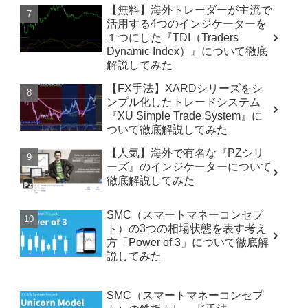
【無料】海外トレーダーが主流で
活用する4つのインジケーターを
１つにした『TDI（Traders
Dynamic Index）』について徹底
解説してみた
【FX手法】XARDシリーズをシ
ンプル化したトレードシステム
『XU Simple Trade System』に
ついて徹底解説してみた
【人気】海外で有名な『PZシリ
ーズ』のインジケーターについて
徹底解説してみた
SMC（スマートマネーコンセプ
ト）の3つの相場状態を表す考え
方「Power of 3」について徹底解
説してみた
SMC（スマートマネーコンセプ