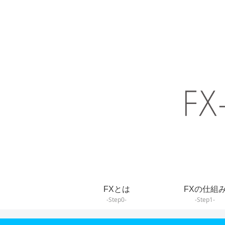
FXとは
FXの仕組
-Step0-
-Step1-