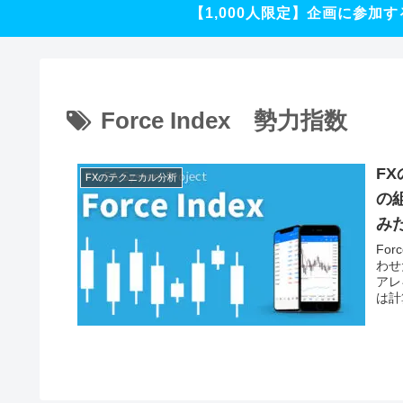
【1,000人限定】企画に参加す
Force Index 勢力指数
FX
FXのテクニカル分析
の
み
Fo
わせ
アレ
は計
非常
す。
せや