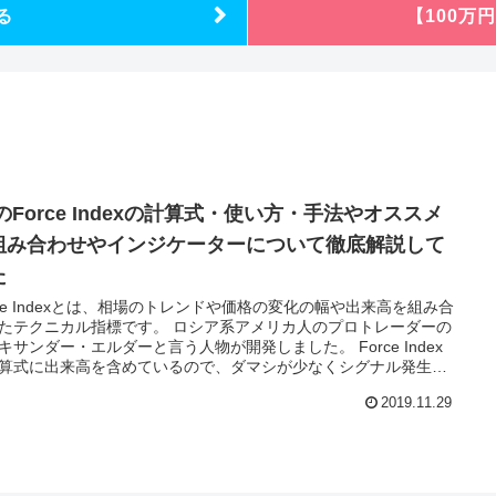
る
【100万
のForce Indexの計算式・使い方・手法やオススメ
組み合わせやインジケーターについて徹底解説して
た
rce Indexとは、相場のトレンドや価格の変化の幅や出来高を組み合
たテクニカル指標です。 ロシア系アメリカ人のプロトレーダーの
キサンダー・エルダーと言う人物が開発しました。 Force Index
算式に出来高を含めているので、ダマシが少なくシグナル発生が
に早いので、 早い段階で相場を予測して仕掛けることが可能で
2019.11.29
 FXのForce Indexの計算式・使い方・手法やオススメの組み合わ
インジケーターについて徹底解説してみました。