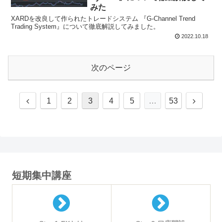
みた
XARDを改良して作られたトレードシステム 『G-Channel Trend
Trading System』について徹底解説してみました。
2022.10.18
次のページ
前
次
1
2
3
4
5
…
53
へ
へ
短期集中講座