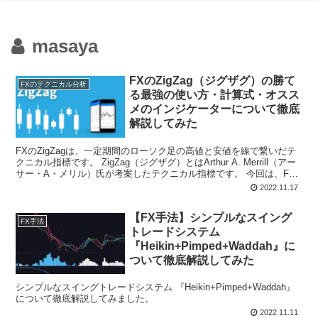
masaya
FXのZigZag（ジグザグ）の勝て
FXのテクニカル分析
る最強の使い方・計算式・オスス
メのインジケーターについて徹底
解説してみた
FXのZigZagは、一定期間のローソク足の高値と安値を線で繋いだテ
クニカル指標です。 ZigZag（ジグザグ）とはArthur A. Merrill（アー
サー・A・メリル）氏が考案したテクニカル指標です。 今回は、FX
のZigZag（ジグザグ）の勝てる最強の使い方・計算式・オススメの
2022.11.17
インジケーターについて徹底解説してみました。
【FX手法】シンプルなスイング
FX手法
トレードシステム
『Heikin+Pimped+Waddah』に
ついて徹底解説してみた
シンプルなスイングトレードシステム 『Heikin+Pimped+Waddah』
について徹底解説してみました。
2022.11.11