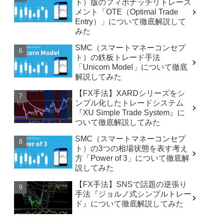
ト）版のフィボナッチリトレース
メント「OTE（Optimal Trade
Entry）」について徹底解説して
みた
SMC（スマートマネーコンセプ
ト）の鉄板トレード手法
「Unicorn Model」について徹底
解説してみた
【FX手法】XARDシリーズをシ
ンプル化したトレードシステム
『XU Simple Trade System』に
ついて徹底解説してみた
SMC（スマートマネーコンセプ
ト）の3つの相場状態を表す考え
方「Power of 3」について徹底解
説してみた
【FX手法】SNSで話題の逆張り
手法『ジョルノ式シンプルトレー
ド』について徹底解説してみた