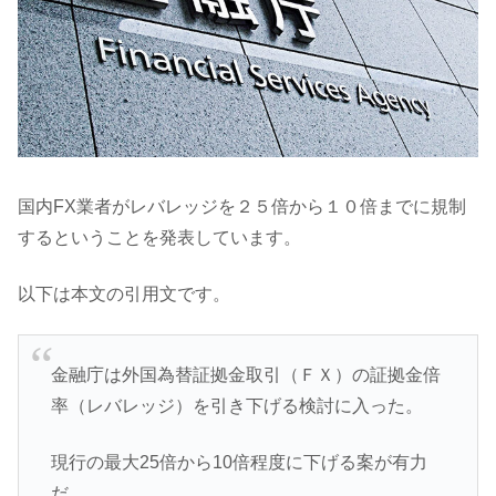
国内FX業者がレバレッジを２５倍から１０倍までに規制
するということを発表しています。
以下は本文の引用文です。
金融庁は外国為替証拠金取引（ＦＸ）の証拠金倍
率（レバレッジ）を引き下げる検討に入った。
現行の最大25倍から10倍程度に下げる案が有力
だ。