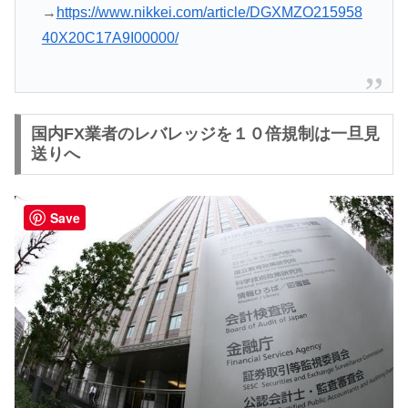
→
https://www.nikkei.com/article/DGXMZO215958
40X20C17A9I00000/
国内FX業者のレバレッジを１０倍規制は一旦見
送りへ
Save