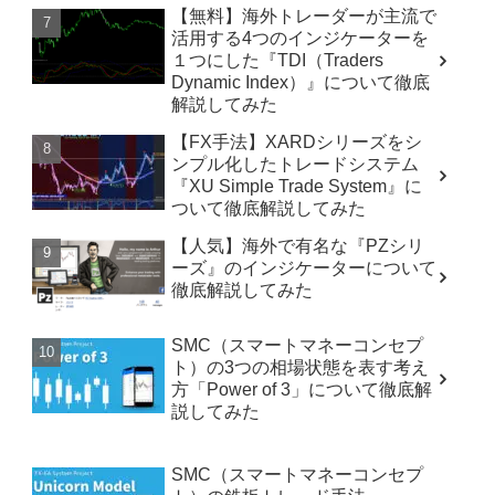
【無料】海外トレーダーが主流で
活用する4つのインジケーターを
１つにした『TDI（Traders
Dynamic Index）』について徹底
解説してみた
【FX手法】XARDシリーズをシ
ンプル化したトレードシステム
『XU Simple Trade System』に
ついて徹底解説してみた
【人気】海外で有名な『PZシリ
ーズ』のインジケーターについて
徹底解説してみた
SMC（スマートマネーコンセプ
ト）の3つの相場状態を表す考え
方「Power of 3」について徹底解
説してみた
SMC（スマートマネーコンセプ