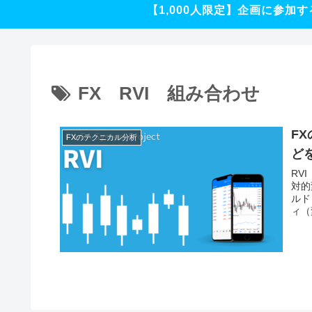
【1,000人限定】企画に参加す
FX RVI 組み合わせ
F
FXのテクニカル分析
ど
RVI
対的
ルド
ィ（
す。
をわ