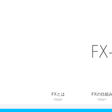
FXとは
FXの仕組
-Step0-
-Step1-