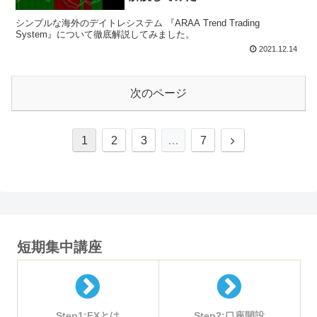
シンプルな海外のデイトレシステム 『ARAA Trend Trading
System』について徹底解説してみました。
2021.12.14
次のページ
次
1
2
3
…
7
へ
短期集中講座
Step1:FXとは
Step2:口座開設